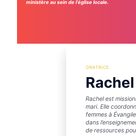
ministère au sein de l’église locale.
ORATRICE
Rachel
Rachel est missio
mari. Elle coordonn
femmes à Évangile
dans l’enseignemen
de ressources pour