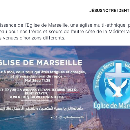
JÉSUS
NOTRE IDENT
ance de l’Eglise de Marseille, une église multi-ethnique, p
au pour nos frères et sœurs de l’autre côté de la Méditerran
 venues d’horizons différents.