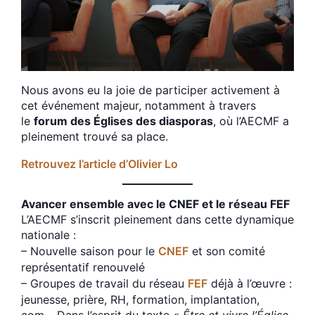
Nous avons eu la joie de participer activement à
cet événement majeur, notamment à travers
le
forum des Églises des diasporas
, où l’AECMF a
pleinement trouvé sa place.
Retrouvez l’article d’Olivier Lo
Avancer ensemble avec le CNEF et le réseau FEF
L’AECMF s’inscrit pleinement dans cette dynamique
nationale :
– Nouvelle saison pour le
CNEF
et son comité
représentatif renouvelé
– Groupes de travail du réseau
FEF
déjà à l’œuvre :
jeunesse, prière, RH, formation, implantation,
com… Dans l’esprit du texte
« Être et vivre l’Église