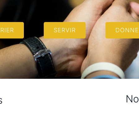
RIER
SERVIR
DONNE
No
s