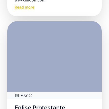
www.eacpfr.com
Read more
MAY 27
Eglise Protestante